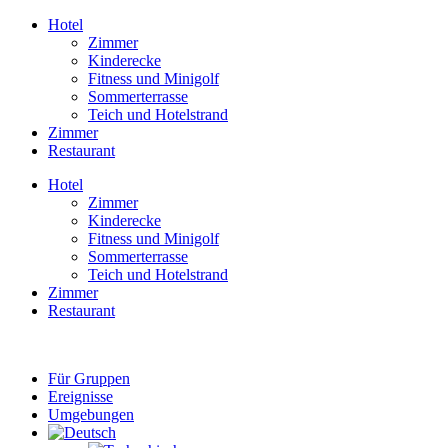
Zum
Hotel
Inhalt
Zimmer
springen
Kinderecke
Fitness und Minigolf
Sommerterrasse
Teich und Hotelstrand
Zimmer
Restaurant
Hotel
Zimmer
Kinderecke
Fitness und Minigolf
Sommerterrasse
Teich und Hotelstrand
Zimmer
Restaurant
Für Gruppen
Ereignisse
Umgebungen