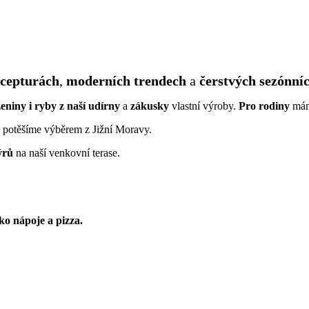
ecepturách
,
moderních trendech
a
čerstvých sezónní
eniny i ryby z naší udírny
a
zákusky
vlastní výroby.
Pro rodiny
mám
a potěšíme výběrem z Jižní Moravy.
ýrů
na naší venkovní terase.
ko nápoje a pizza.