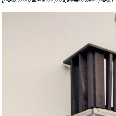
(provozní doba se může lišit dle počasí, restaurace běžně v provozu)