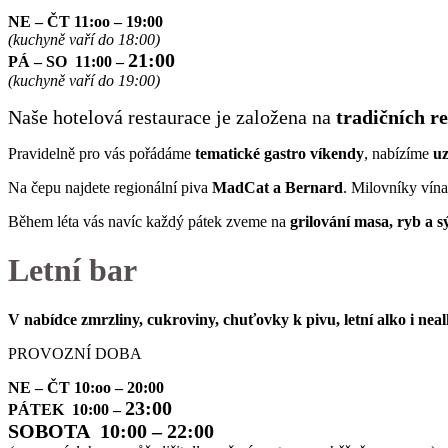
NE – ČT 11:oo – 19:00
(kuchyně vaří do 18:00)
2
1:00
PÁ – SO 11:00 –
(kuchyně vaří do 19:00)
Naše hotelová restaurace je založena na
tradičních r
Pravidelně pro vás pořádáme
tematické gastro víkendy
, nabízíme
uz
Na čepu najdete regionální piva
MadCat a Bernard
. Milovníky vín
Během léta vás navíc každý pátek zveme na
grilování masa, ryb a s
Letní bar
V nabídce zmrzliny, cukroviny, chuťovky k pivu, letní alko i neal
PROVOZNÍ DOBA
NE – ČT 10:oo – 20:00
23
:00
PÁTEK 10:00 –
SOBOTA 10:00 –
22
:00