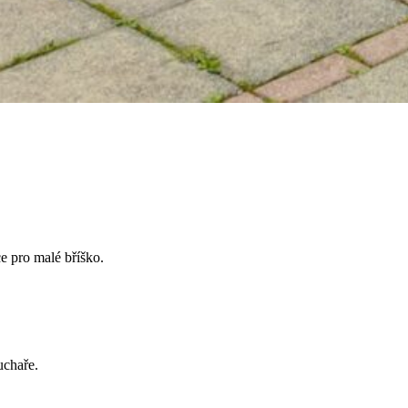
e pro malé bříško.
uchaře.