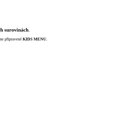
ch surovinách
.
e připravené
KIDS MENU
.