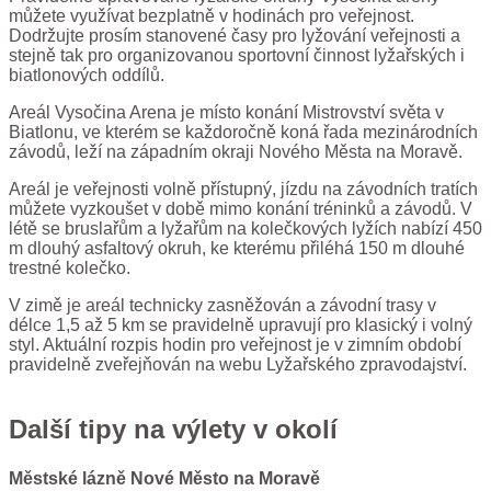
můžete využívat bezplatně v hodinách pro veřejnost.
Dodržujte prosím stanovené časy pro lyžování veřejnosti a
stejně tak pro organizovanou sportovní činnost lyžařských i
biatlonových oddílů.
Areál Vysočina Arena je místo konání Mistrovství světa v
Biatlonu, ve kterém se každoročně koná řada mezinárodních
závodů, leží na západním okraji Nového Města na Moravě.
Areál je veřejnosti volně přístupný, jízdu na závodních tratích
můžete vyzkoušet v době mimo konání tréninků a závodů. V
létě se bruslařům a lyžařům na kolečkových lyžích nabízí 450
m dlouhý asfaltový okruh, ke kterému přiléhá 150 m dlouhé
trestné kolečko.
V zimě je areál technicky zasněžován a závodní trasy v
délce 1,5 až 5 km se pravidelně upravují pro klasický i volný
styl. Aktuální rozpis hodin pro veřejnost je v zimním období
pravidelně zveřejňován na webu Lyžařského zpravodajství.
Další tipy na výlety v okolí
Městské lázně Nové Město na Moravě