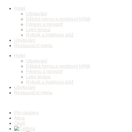
Přejít
Hotel
k
Ubytování
obsahu
Dětská herna a venkovní hřiště
Fitness a minigolf
Letní terasa
Rybník a hotelová pláž
Ubytování
Restaurační menu
Hotel
Ubytování
Dětská herna a venkovní hřiště
Fitness a minigolf
Letní terasa
Rybník a hotelová pláž
Ubytování
Restaurační menu
Pro skupiny
Akce
Okolí