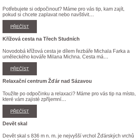
Potřebujete si odpočinout? Máme pro vás tip, kam zajít,
pokud si chcete zaplavat nebo navštívit…
PŘEČÍST
Křížová cesta na Třech Studních
Novodobá křížová cesta je dílem řezbáře Michala Farka a
uměleckého kováře Milana Michna. Cesta má…
PŘEČÍST
Relaxační centrum Žďár nad Sázavou
Toužíte po odpočinku a relaxaci? Máme pro vás tip na místo,
které vám zajisté zpříjemní…
PŘEČÍST
Devět skal
Devět skal s 836 m n. m. je nejvyšší vrchol Žďárských vrchů