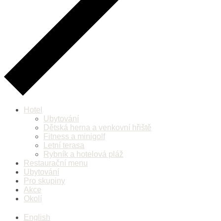
Hotel
Ubytování
Dětská herna a venkovní hřiště
Fitness a minigolf
Letní terasa
Rybník a hotelová pláž
Restaurační menu
Ubytování
Pro skupiny
Akce
Okolí
English