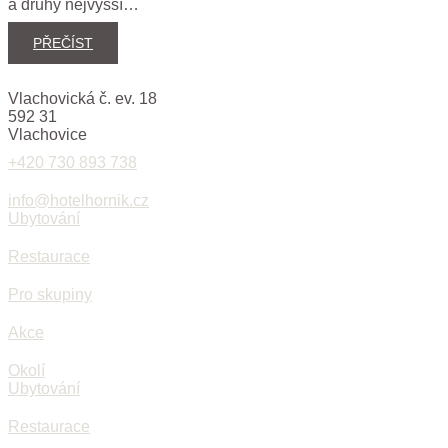
a druhý nejvyšší…
PŘEČÍST
Vlachovická č. ev. 18
592 31
Vlachovice
+420 730 893 738
info@hotelhornik.cz
Ubytování
Restaurace
Pro skupiny
Akce
Okolí
Ubytování
Restaurace