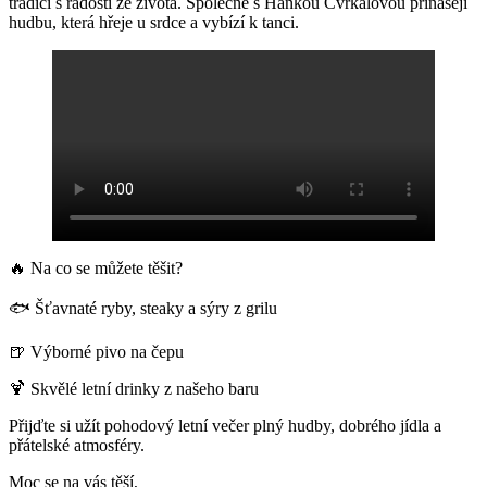
tradici s radostí ze života. Společně s Hankou Cvrkalovou přinášejí
hudbu, která hřeje u srdce a vybízí k tanci.
🔥 Na co se můžete těšit?
🐟 Šťavnaté ryby, steaky a sýry z grilu
🍺 Výborné pivo na čepu
🍹 Skvělé letní drinky z našeho baru
Přijďte si užít pohodový letní večer plný hudby, dobrého jídla a
přátelské atmosféry.
Moc se na vás těší,