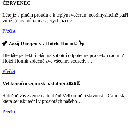
ČERVENEC
Léto je v plném proudu a k teplým večerům neodmyslitelně patří
vůně grilovaného masa, vychlazené…
Přečíst
🦖 Zažij Dinopark v Hotelu Horník! 🦕
Hledáte perfektní plán na sobotní odpoledne pro celou rodinu?
Hotel Horník srdečně zve všechny sousedy,…
Přečíst
Velikonoční cajmrsk 5. dubna 2026🐰
Srdečně vás zveme na tradiční Velikonoční slavnost – Cajmrsk,
která se uskuteční v prostorách našeho…
Přečíst