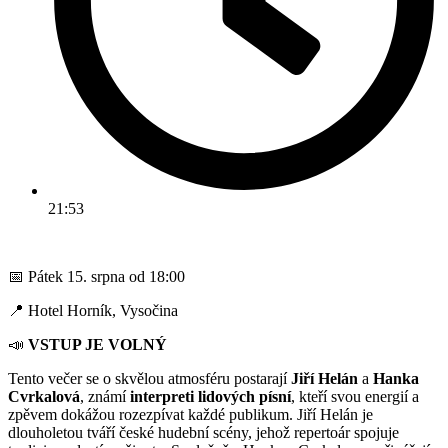
21:53
📅 Pátek 15. srpna od 18:00
📍 Hotel Horník, Vysočina
📣
VSTUP JE VOLNÝ
Tento večer se o skvělou atmosféru postarají
Jiří Helán
a
Hanka
Cvrkalová
, známí
interpreti lidových písní
, kteří svou energií a
zpěvem dokážou rozezpívat každé publikum. Jiří Helán je
dlouholetou tváří české hudební scény, jehož repertoár spojuje