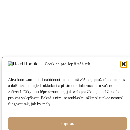
Vlachovická č. ev. 18
Cookies pro lepší zážitek
592 31
Vlachovice
+420 730 893 738
Abychom vám mohli nabídnout co nejlepší zážitek, používáme cookies
info@hotelhornik.cz
a další technologie k ukládání a přístupu k informacím o vašem
Ubytování
zařízení. Díky nim lépe rozumíme, jak web používáte, a můžeme ho
Restaurace
pro vás vylepšovat. Pokud s nimi nesouhlasíte, některé funkce nemusí
Pro skupiny
fungovat tak, jak by měly.
Akce
Okolí
Ubytování
Restaurace
Příjmout
Pro skupiny