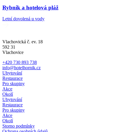
Rybník a hotelová pláž
Letní dovolená u vody
Vlachovická č. ev. 18
592 31
Vlachovice
+420 730 893 738
info@hotelhornik.cz
Ubytování
Restaurace
Pro skupiny
Akce
Okolí
Ubytování
Restaurace
Pro skupiny
Akce
Okolí
Storno podmínky
Ochrana osobních údajů