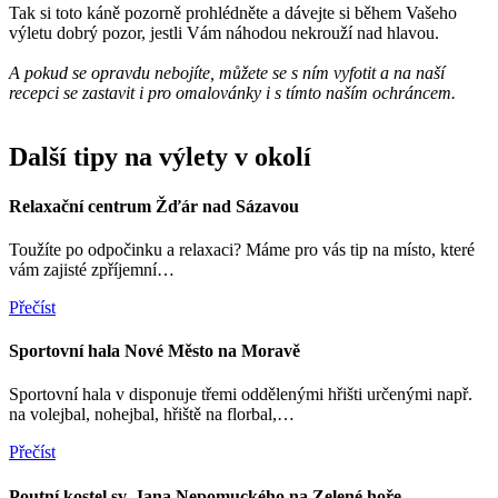
Tak si toto káně pozorně prohlédněte a dávejte si během Vašeho
výletu dobrý pozor, jestli Vám náhodou nekrouží nad hlavou.
A pokud se opravdu nebojíte, můžete se s ním vyfotit a na naší
recepci se zastavit i pro omalovánky i s tímto naším ochráncem.
Další tipy na výlety v okolí
Relaxační centrum Žďár nad Sázavou
Toužíte po odpočinku a relaxaci? Máme pro vás tip na místo, které
vám zajisté zpříjemní…
Přečíst
Sportovní hala Nové Město na Moravě
Sportovní hala v disponuje třemi oddělenými hřišti určenými např.
na volejbal, nohejbal, hřiště na florbal,…
Přečíst
Poutní kostel sv. Jana Nepomuckého na Zelené hoře