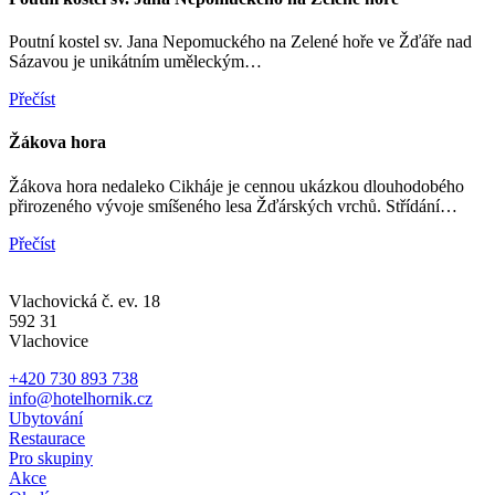
Poutní kostel sv. Jana Nepomuckého na Zelené hoře ve Žďáře nad
Sázavou je unikátním uměleckým…
Přečíst
Žákova hora
Žákova hora nedaleko Cikháje je cennou ukázkou dlouhodobého
přirozeného vývoje smíšeného lesa Žďárských vrchů. Střídání…
Přečíst
Vlachovická č. ev. 18
592 31
Vlachovice
+420 730 893 738
info@hotelhornik.cz
Ubytování
Restaurace
Pro skupiny
Akce