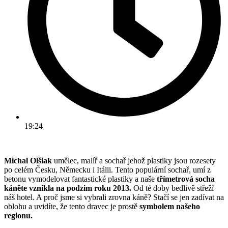
19:24
Michal Olšiak
umělec, malíř a sochař jehož plastiky jsou rozesety
po celém Česku, Německu i Itálii. Tento populární sochař, umí z
betonu vymodelovat fantastické plastiky a naše
třímetrová socha
káněte vznikla na podzim roku 2013.
Od té doby bedlivě střeží
náš hotel. A proč jsme si vybrali zrovna káně? Stačí se jen zadívat na
oblohu a uvidíte, že tento dravec je prostě
symbolem našeho
regionu.