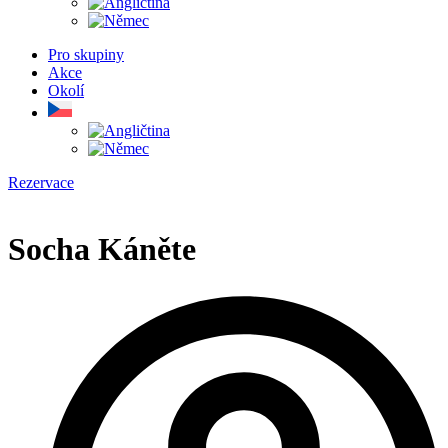
Pro skupiny
Akce
Okolí
Rezervace
Socha Káněte​